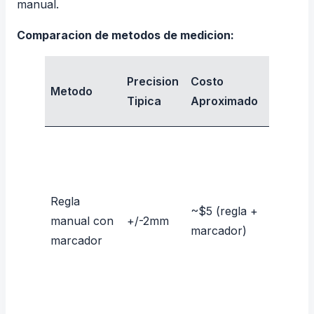
manual.
Comparacion de metodos de medicion:
Tiemp
Precision
Costo
Metodo
por
Tipica
Aproximado
Medici
Regla
~$5 (regla +
manual con
+/-2mm
2-3 min
marcador)
marcador