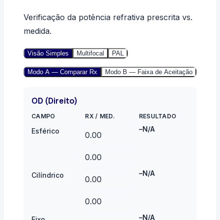
Verificação da potência refrativa prescrita vs.
medida.
Visão Simples
Multifocal
PAL
Modo A — Comparar Rx
Modo B — Faixa de Aceitação
OD (Direito)
CAMPO
RX
/
MED.
RESULTADO
–
N/A
Esférico
–
N/A
Cilíndrico
–
N/A
Eixo