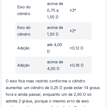
acima de
Eixo do
0,75 a
±3°
cilindro
1,50 D
Eixo do
acima de
±2°
cilindro
1,50 D
até 4,00
Adição
±0,12 D
D
acima de
Adição
±0,18 D
4,00 D
O eixo fica mais restrito conforme o cilindro
aumenta: um cilindro de 0,25 D pode estar 14 graus
fora e ainda passar, enquanto um de 2,00 D só
admite 2 graus, porque o mesmo erro de eixo