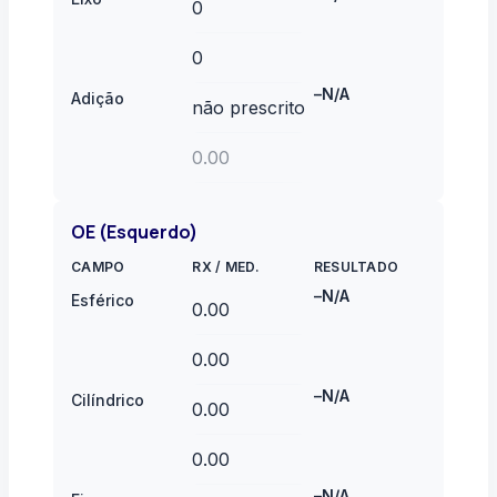
–
N/A
Adição
OE (Esquerdo)
CAMPO
RX
/
MED.
RESULTADO
–
N/A
Esférico
–
N/A
Cilíndrico
–
N/A