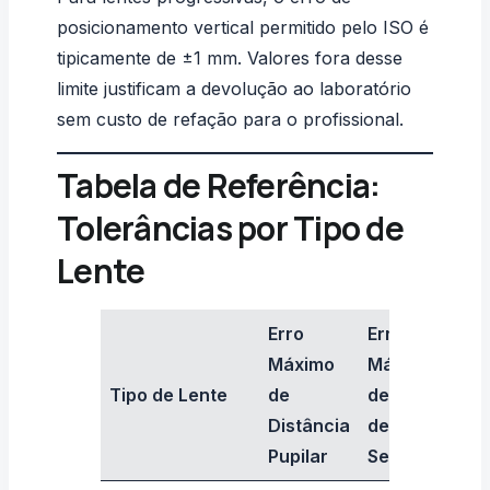
posicionamento vertical permitido pelo ISO é
tipicamente de ±1 mm. Valores fora desse
limite justificam a devolução ao laboratório
sem custo de refação para o profissional.
Tabela de Referência:
Tolerâncias por Tipo de
Lente
Erro
Erro
Máximo
Máximo
Tipo de Lente
de
de Altura
R
Distância
de
Pupilar
Segmento