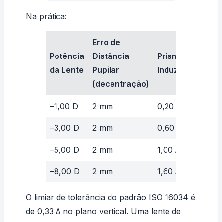
Na prática:
Erro de
Potência
Distância
Prisma
da Lente
Pupilar
Induzido
(decentração)
−1,00 D
2 mm
0,20 Δ
−3,00 D
2 mm
0,60 Δ
−5,00 D
2 mm
1,00 Δ
−8,00 D
2 mm
1,60 Δ
O limiar de tolerância do padrão
ISO 16034
é
de 0,33 Δ no plano vertical. Uma lente de