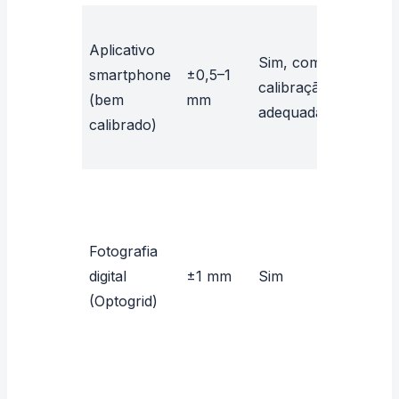
Aces
Aplicativo
erro
Sim, com
smartphone
±0,5–1
de 0
calibração
(bem
mm
nos
adequada
calibrado)
melh
apps
Elimi
erro
post
Fotografia
exig
digital
±1 mm
Sim
equi
(Optogrid)
físic
pont
vend