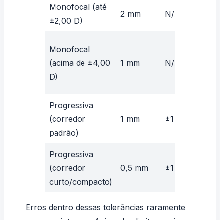
Monofocal (até
To
2 mm
N/A
±2,00 D)
cl
I
Monofocal
21
(acima de ±4,00
1 mm
N/A
li
D)
pr
Progressiva
(corredor
1 mm
±1 mm
I
padrão)
Progressiva
R
(corredor
0,5 mm
±1 mm
de
curto/compacto)
Erros dentro dessas tolerâncias raramente