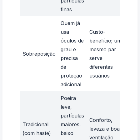
partículas
em
finas
Quem já
Me
usa
Custo-
con
óculos de
benefício; um
nem
grau e
mesmo par
Sobreposição
se 
precisa
serve
bem
de
diferentes
ócu
proteção
usuários
gra
adicional
Poeira
leve,
partículas
Ind
Conforto,
Tradicional
maiores,
par
leveza e boa
(com haste)
baixo
lev
ventilação