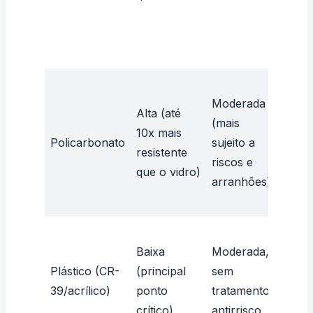
Moderada
Alta (até
(mais
10x mais
Policarbonato
sujeito a
Leve
resistente
riscos e
que o vidro)
arranhões)
Baixa
Moderada,
Plástico (CR-
(principal
sem
Leve
39/acrílico)
ponto
tratamento
crítico)
antirrisco