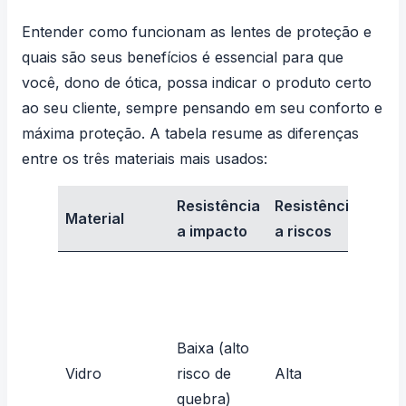
Entender como funcionam as lentes de proteção e
quais são seus benefícios é essencial para que
você, dono de ótica, possa indicar o produto certo
ao seu cliente, sempre pensando em seu conforto e
máxima proteção. A tabela resume as diferenças
entre os três materiais mais usados:
Resistência
Resistência
Material
Pes
a impacto
a riscos
Baixa (alto
Mais
Vidro
risco de
Alta
pesa
quebra)