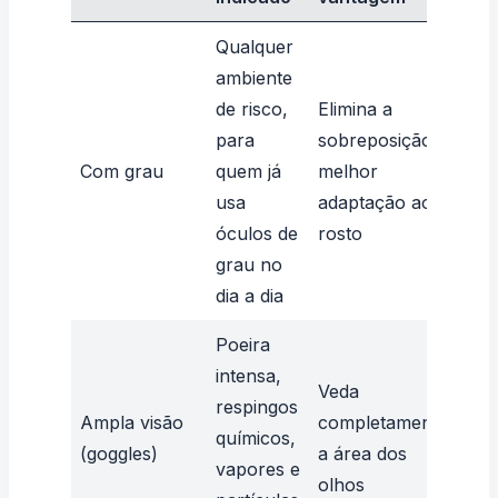
Qualquer
ambiente
de risco,
Elimina a
para
sobreposição;
Cus
Com grau
quem já
melhor
alt
usa
adaptação ao
sob
óculos de
rosto
grau no
dia a dia
Poeira
intensa,
Ved
Veda
respingos
pod
Ampla visão
completamente
químicos,
ven
(goggles)
a área dos
vapores e
fav
olhos