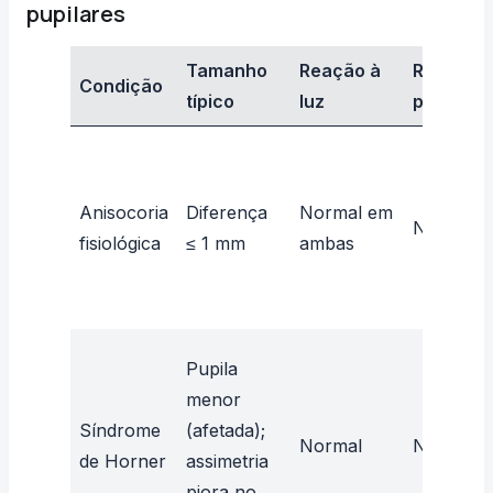
pupilares
Tamanho
Reação à
Reação 
Condição
típico
luz
perto
Anisocoria
Diferença
Normal em
Normal
fisiológica
≤ 1 mm
ambas
Pupila
menor
Síndrome
(afetada);
Normal
Normal
de Horner
assimetria
piora no