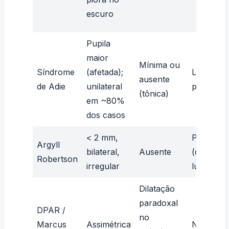
escuro
Pupila
maior
Mínima ou
Síndrome
(afetada);
Lenta, m
ausente
de Adie
unilateral
presente
(tônica)
em ~80%
dos casos
< 2 mm,
Presente
Argyll
bilateral,
Ausente
(dissocia
Robertson
irregular
luz-perto
Dilatação
paradoxal
DPAR /
no
Marcus
Assimétrica
Normal