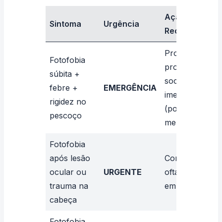
Ação
Sintoma
Urgência
Recomendada
Procure
Fotofobia
pronto-
súbita +
socorro
febre +
EMERGÊNCIA
imediatamente
rigidez no
(possível
pescoço
meningite)
Fotofobia
após lesão
Consulte
ocular ou
URGENTE
oftalmologista
trauma na
em 24 horas
cabeça
Fotofobia