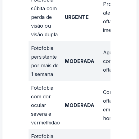
Procure
súbita com
atendimento
perda de
URGENTE
oftalmológico
visão ou
imediato
visão dupla
Fotofobia
Agende
persistente
MODERADA
consulta
por mais de
oftalmológica
1 semana
Fotofobia
Consulte
com dor
oftalmologista
ocular
MODERADA
em 48-72
severa e
horas
vermelhidão
Fotofobia