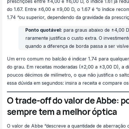
prescrições entre ±4,00 e ±6,00 D, o índice 1.61 já re
do 1.67. Entre ±6,00 e ±9,00 D, o 1.67 é “o índice rec
1.74 “ou superior, dependendo da gravidade da prescriç
Ponto quotável:
para graus abaixo de ±4,00 D,
raramente justifica o custo extra. O investimen
quando a diferença de borda passa a ser visíve
Um erro comum no balcão é indicar 1.74 para qualquer 
do grau. Em receitas moderadas (±2,00 a ±3,00 D), a di
poucos décimos de milímetro, o que não justifica o sal
essa dúvida em segundos: insira a receita e compare os 
O trade-off do valor de Abbe: p
sempre tem a melhor óptica
O valor de Abbe “descreve a quantidade de aberração c