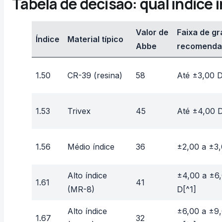
Tabela de decisão: qual índice i
Valor de
Faixa de gr
Índice
Material típico
Abbe
recomenda
1.50
CR-39 (resina)
58
Até ±3,00 
1.53
Trivex
45
Até ±4,00 
1.56
Médio índice
36
±2,00 a ±3
Alto índice
±4,00 a ±6
1.61
41
(MR-8)
D[^1]
Alto índice
±6,00 a ±9
1.67
32