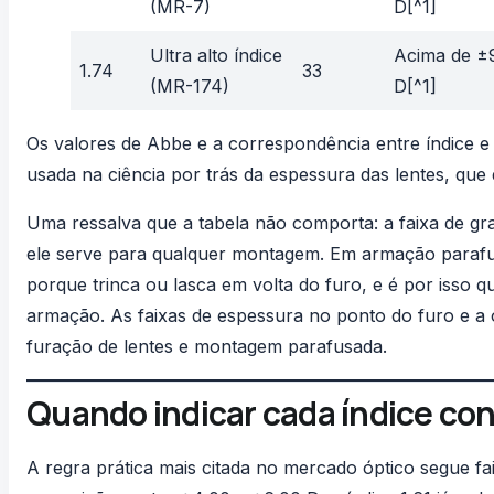
(MR-7)
D[^1]
Ultra alto índice
Acima de ±
1.74
33
(MR-174)
D[^1]
Os valores de Abbe e a correspondência entre índice
usada na
ciência por trás da espessura das lentes
, que
Uma ressalva que a tabela não comporta: a faixa de gr
ele serve para qualquer montagem. Em armação parafusad
porque trinca ou lasca em volta do furo, e é por isso q
armação. As faixas de espessura no ponto do furo e a 
furação de lentes e montagem parafusada
.
Quando indicar cada índice con
A regra prática mais citada no mercado óptico segue fai