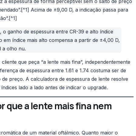
duz a espessura de forma perceptível sem o salto de preço
omendado”.[^1] Acima de ±9,00 D, a indicação passa para
ão”.[^1]
 o ganho de espessura entre CR-39 e alto índice
to em índice mais alto compensa a partir de ±4,00 D,
l a olho nu.
cliente que peça “a lente mais fina”, independentemente
ferença de espessura entre 1.61 e 1.74 costuma ser de
to de preço. A
calculadora de espessura de lente
resolve
índices lado a lado antes de indicar o upgrade.
or que a lente mais fina nem
romática de um material oftálmico. Quanto maior o