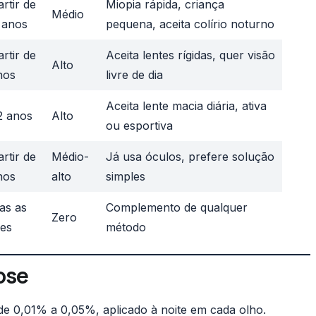
rtir de
Miopia rápida, criança
Médio
 anos
pequena, aceita colírio noturno
rtir de
Aceita lentes rígidas, quer visão
Alto
nos
livre de dia
Aceita lente macia diária, ativa
2 anos
Alto
ou esportiva
rtir de
Médio-
Já usa óculos, prefere solução
nos
alto
simples
as as
Complemento de qualquer
Zero
des
método
ose
e 0,01% a 0,05%, aplicado à noite em cada olho.