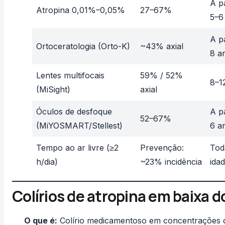
A pa
Atropina 0,01%–0,05%
27–67%
5–6
A pa
Ortoceratologia (Orto-K)
~43% axial
8 a
Lentes multifocais
59% / 52%
8–1
(MiSight)
axial
Óculos de desfoque
A pa
52–67%
(MiYOSMART/Stellest)
6 a
Tempo ao ar livre (≥2
Prevenção:
Tod
h/dia)
~23% incidência
ida
Colírios de atropina em baixa d
O que é:
Colírio medicamentoso em concentrações d