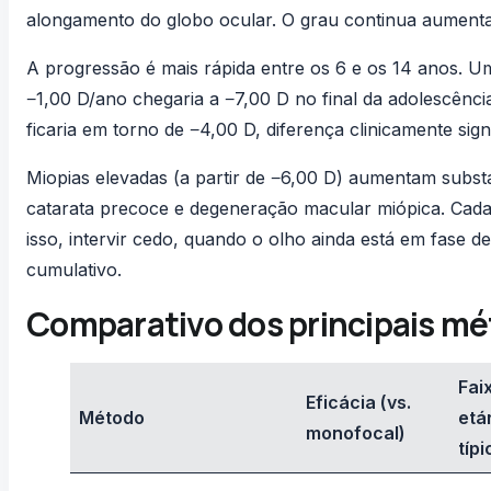
alongamento do globo ocular. O grau continua aument
A progressão é mais rápida entre os 6 e os 14 anos. 
−1,00 D/ano chegaria a −7,00 D no final da adolescên
ficaria em torno de −4,00 D, diferença clinicamente sign
Miopias elevadas (a partir de −6,00 D) aumentam subst
catarata precoce e degeneração macular miópica. Cada 
isso, intervir cedo, quando o olho ainda está em fase d
cumulativo.
Comparativo dos principais mé
Fai
Eficácia (vs.
Método
etá
monofocal)
típi