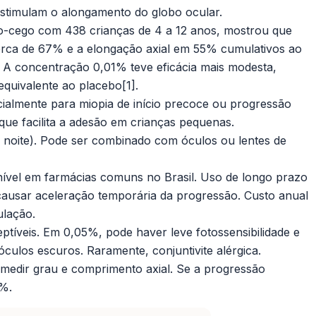
 estimulam o alongamento do globo ocular.
-cego com 438 crianças de 4 a 12 anos, mostrou que
erca de 67% e a elongação axial em 55% cumulativos ao
 A concentração 0,01% teve eficácia mais modesta,
 equivalente ao placebo
[1]
.
cialmente para miopia de início precoce ou progressão
que facilita a adesão em crianças pequenas.
 noite). Pode ser combinado com óculos ou lentes de
ível em farmácias comuns no Brasil. Uso de longo prazo
ausar aceleração temporária da progressão. Custo anual
ulação.
tíveis. Em 0,05%, pode haver leve fotossensibilidade e
los escuros. Raramente, conjuntivite alérgica.
medir grau e comprimento axial. Se a progressão
5%.