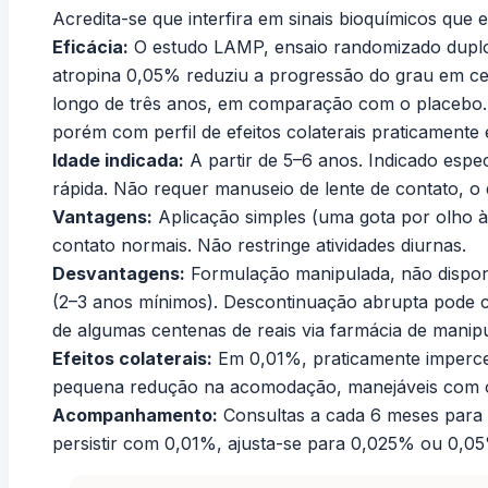
Acredita-se que interfira em sinais bioquímicos que
Eficácia:
O estudo LAMP, ensaio randomizado duplo
atropina 0,05% reduziu a progressão do grau em c
longo de três anos, em comparação com o placebo.
porém com perfil de efeitos colaterais praticamente
Idade indicada:
A partir de 5–6 anos. Indicado espe
rápida. Não requer manuseio de lente de contato, o 
Vantagens:
Aplicação simples (uma gota por olho à
contato normais. Não restringe atividades diurnas.
Desvantagens:
Formulação manipulada, não dispon
(2–3 anos mínimos). Descontinuação abrupta pode c
de algumas centenas de reais via farmácia de manip
Efeitos colaterais:
Em 0,01%, praticamente impercep
pequena redução na acomodação, manejáveis com ócu
Acompanhamento:
Consultas a cada 6 meses para 
persistir com 0,01%, ajusta-se para 0,025% ou 0,0