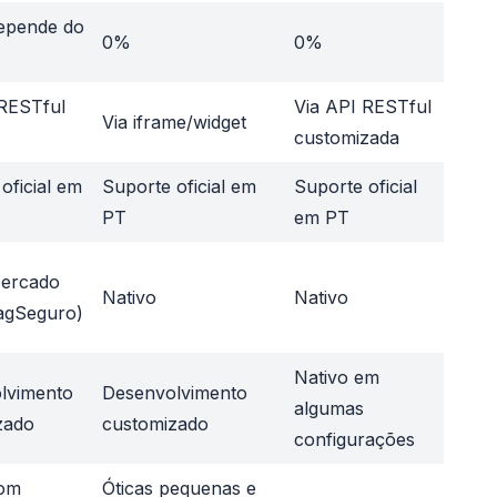
epende do
0%
0%
 RESTful
Via API RESTful
Via iframe/widget
customizada
oficial em
Suporte oficial em
Suporte oficial
PT
em PT
ercado
Nativo
Nativo
agSeguro)
Nativo em
lvimento
Desenvolvimento
algumas
zado
customizado
configurações
com
Óticas pequenas e