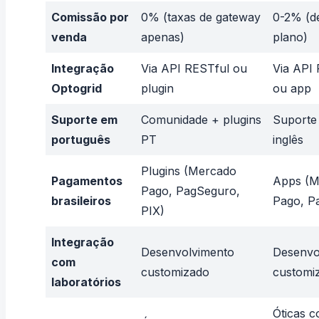
Comissão por
0% (taxas de gateway
0-2% (d
venda
apenas)
plano)
Integração
Via API RESTful ou
Via API
Optogrid
plugin
ou app
Suporte em
Comunidade + plugins
Suporte 
português
PT
inglês
Plugins (Mercado
Pagamentos
Apps (M
Pago, PagSeguro,
brasileiros
Pago, P
PIX)
Integração
Desenvolvimento
Desenvo
com
customizado
customi
laboratórios
Óticas 