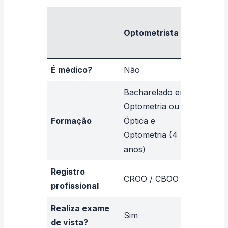
Optometrista
Oftalm
É médico?
Não
Sim
Bacharelado em
Medicin
Optometria ou
anos) 
Formação
Óptica e
Residê
Optometria (4
Oftalmo
anos)
anos)
Registro
CRM + t
CROO / CBOO
profissional
CBO
Realiza exame
Sim
Sim
de vista?