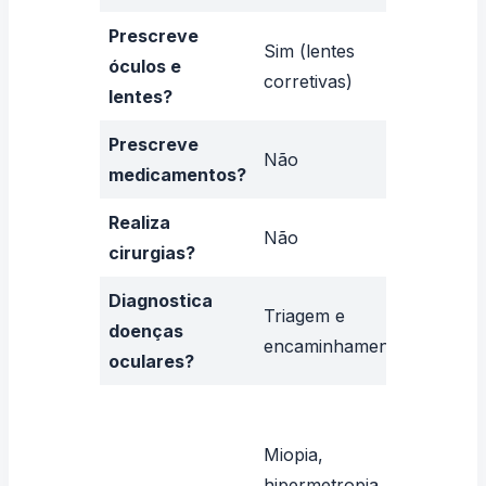
Prescreve
Sim (lentes
óculos e
Sim
corretivas)
lentes?
Prescreve
Não
Sim
medicamentos?
Realiza
Não
Sim
cirurgias?
Diagnostica
Diagnós
Triagem e
doenças
tratam
encaminhamento
oculares?
comple
Catarat
glauco
Miopia,
retina, 
hipermetropia,