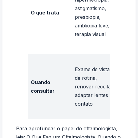
refrativ
astigmatismo,
O que trata
uveíte,
presbiopia,
doença
ambliopia leve,
sistêmi
terapia visual
reperc
ocular
Doença
Exame de vista
cirurgia
de rotina,
sintom
Quando
renovar receita,
flashes
consultar
adaptar lentes de
de visã
contato
vermel
dor
Para aprofundar o papel do oftalmologista,
leia:
O Que Faz um Oftalmologista
. Quando o