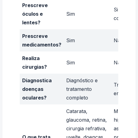
Prescreve
Sim (lente
óculos e
Sim
corretivas
lentes?
Prescreve
Sim
Não
medicamentos?
Realiza
Sim
Não
cirurgias?
Diagnostica
Diagnóstico e
Triagem e
doenças
tratamento
encaminh
oculares?
completo
Catarata,
Miopia,
glaucoma, retina,
hipermetr
cirurgia refrativa,
astigmatis
O que trata
uveíte, doenças
presbiopia