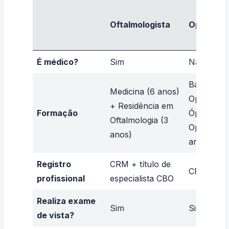
Oftalmologista
Optometr
É médico?
Sim
Não
Bacharel
Medicina (6 anos)
Optometri
+ Residência em
Formação
Óptica e
Oftalmologia (3
Optometri
anos)
anos)
Registro
CRM + título de
CROO / C
profissional
especialista CBO
Realiza exame
Sim
Sim
de vista?