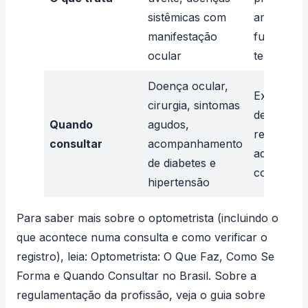
sistêmicas com
ambliopia
manifestação
funcional,
ocular
terapia vis
Doença ocular,
Exame de 
cirurgia, sintomas
de rotina,
Quando
agudos,
renovar re
consultar
acompanhamento
adaptar le
de diabetes e
contato
hipertensão
Para saber mais sobre o optometrista (incluindo o
que acontece numa consulta e como verificar o
registro), leia:
Optometrista: O Que Faz, Como Se
Forma e Quando Consultar no Brasil
. Sobre a
regulamentação da profissão, veja o guia sobre