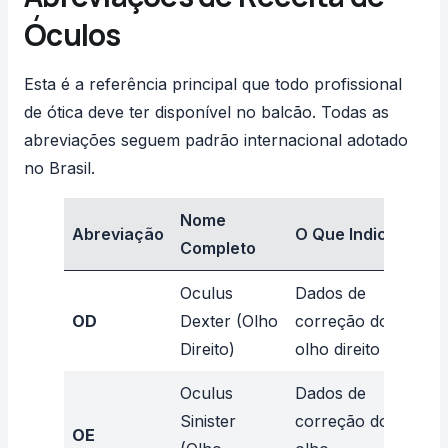
Óculos
Esta é a referência principal que todo profissional
de ótica deve ter disponível no balcão. Todas as
abreviações seguem padrão internacional adotado
no Brasil.
Nome
Abreviação
O Que Indica
Exe
Completo
Oculus
Dados de
OD
OD
Dexter (Olho
correção do
-2.
Direito)
olho direito
Oculus
Dados de
Sinister
correção do
OE
OE 