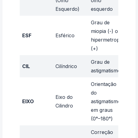
(Olho
olho
Esquerdo)
esquerdo
Grau de
miopia (-) ou
-3.0
ESF
Esférico
hipermetropia
+1.
(+)
Grau de
CIL
Cilíndrico
-0.
astigmatismo
Orientação
do
Eixo do
90° 
EIXO
astigmatismo
Cilindro
180
em graus
(0°–180°)
Correção