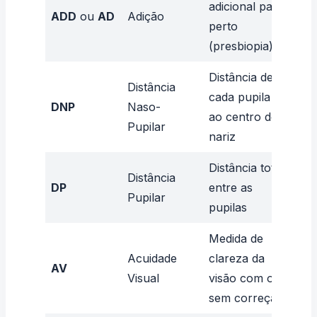
adicional para
ADD
ou
AD
Adição
+2.
perto
(presbiopia)
Distância de
Distância
cada pupila
31/
DNP
Naso-
ao centro do
mm
Pupilar
nariz
Distância total
Distância
DP
entre as
63
Pupilar
pupilas
Medida de
20/
Acuidade
clareza da
AV
ou 
Visual
visão com ou
log
sem correção