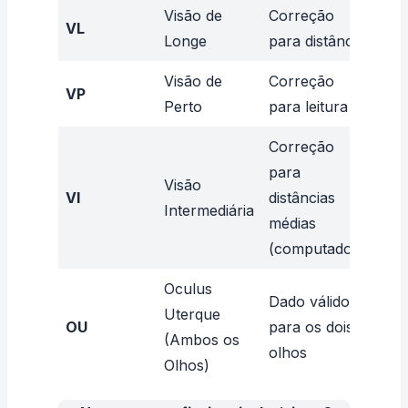
Visão de
Correção
VL
–
Longe
para distância
Visão de
Correção
VP
–
Perto
para leitura
Correção
para
Visão
VI
distâncias
–
Intermediária
médias
(computador)
Oculus
Dado válido
Uterque
OU
OU
para os dois
(Ambos os
-1.0
olhos
Olhos)