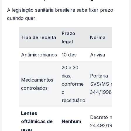
A legislação sanitária brasileira sabe fixar prazo
quando quer:
Prazo
Tipo de receita
Norma
legal
Antimicrobianos
10 dias
Anvisa
20 a 30
dias,
Portaria
Medicamentos
conforme
SVS/MS nº
controlados
o
344/1998
receituário
Lentes
Decreto nº
oftálmicas de
Nenhum
24.492/1934
grau