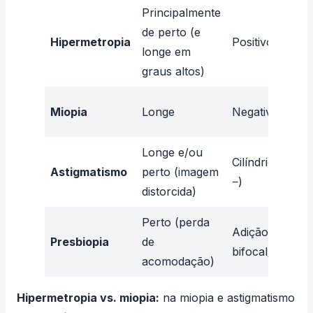
Principalmente
de perto (e
Hipermetropia
Positivo (+)
longe em
graus altos)
Miopia
Longe
Negativo (−)
Longe e/ou
Cilíndrico (+ o
Astigmatismo
perto (imagem
−)
distorcida)
Perto (perda
Adição (+) em
Presbiopia
de
bifocal/multifo
acomodação)
Hipermetropia vs. miopia:
na
miopia e astigmatismo